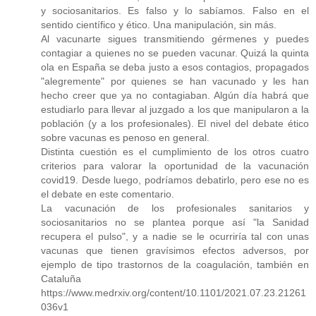
y sociosanitarios. Es falso y lo sabíamos. Falso en el
sentido científico y ético. Una manipulación, sin más.
Al vacunarte sigues transmitiendo gérmenes y puedes
contagiar a quienes no se pueden vacunar. Quizá la quinta
ola en España se deba justo a esos contagios, propagados
"alegremente" por quienes se han vacunado y les han
hecho creer que ya no contagiaban. Algún día habrá que
estudiarlo para llevar al juzgado a los que manipularon a la
población (y a los profesionales). El nivel del debate ético
sobre vacunas es penoso en general.
Distinta cuestión es el cumplimiento de los otros cuatro
criterios para valorar la oportunidad de la vacunación
covid19. Desde luego, podríamos debatirlo, pero ese no es
el debate en este comentario.
La vacunación de los profesionales sanitarios y
sociosanitarios no se plantea porque así "la Sanidad
recupera el pulso", y a nadie se le ocurriría tal con unas
vacunas que tienen gravísimos efectos adversos, por
ejemplo de tipo trastornos de la coagulación, también en
Cataluña
https://www.medrxiv.org/content/10.1101/2021.07.23.21261
036v1